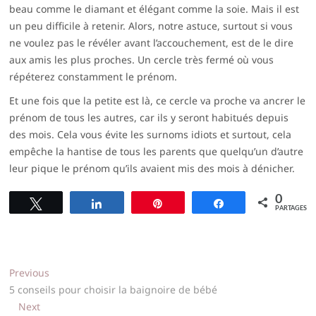
beau comme le diamant et élégant comme la soie. Mais il est
un peu difficile à retenir. Alors, notre astuce, surtout si vous
ne voulez pas le révéler avant l’accouchement, est de le dire
aux amis les plus proches. Un cercle très fermé où vous
répéterez constamment le prénom.
Et une fois que la petite est là, ce cercle va proche va ancrer le
prénom de tous les autres, car ils y seront habitués depuis
des mois. Cela vous évite les surnoms idiots et surtout, cela
empêche la hantise de tous les parents que quelqu’un d’autre
leur pique le prénom qu’ils avaient mis des mois à dénicher.
0
Tweetez
Partagez
Épingle
Partagez
PARTAGES
Navigation
Previous
Previous
post:
5 conseils pour choisir la baignoire de bébé
de
Next
Next