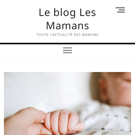
Skip
Le blog Les
M
to
e
content
Mamans
n
u
TOUTE L'ACTUALITÉ DES MAMANS
B
u
t
t
o
n