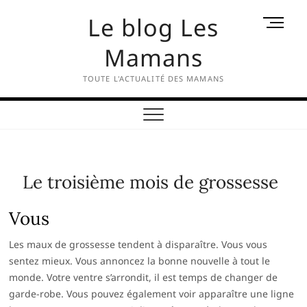
Skip
Le blog Les
M
to
e
content
Mamans
n
u
TOUTE L'ACTUALITÉ DES MAMANS
B
u
t
t
o
n
Le troisième mois de grossesse
Vous
Les maux de grossesse tendent à disparaître. Vous vous
sentez mieux. Vous annoncez la bonne nouvelle à tout le
monde. Votre ventre s’arrondit, il est temps de changer de
garde-robe. Vous pouvez également voir apparaître une ligne