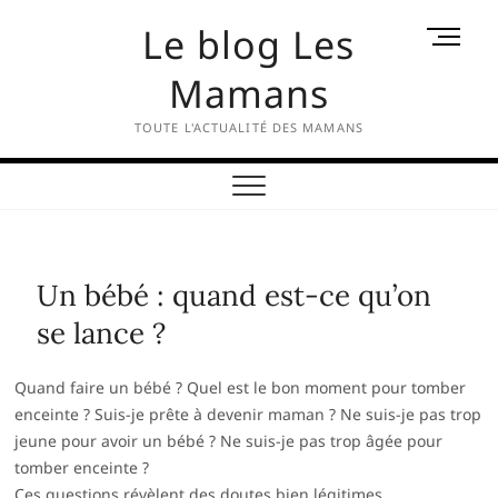
Skip
Le blog Les
M
to
e
content
Mamans
n
u
TOUTE L'ACTUALITÉ DES MAMANS
B
u
t
t
o
n
Un bébé : quand est-ce qu’on
se lance ?
Quand faire un bébé ? Quel est le bon moment pour tomber
enceinte ? Suis-je prête à devenir maman ? Ne suis-je pas trop
jeune pour avoir un bébé ? Ne suis-je pas trop âgée pour
tomber enceinte ?
Ces questions révèlent des doutes bien légitimes.