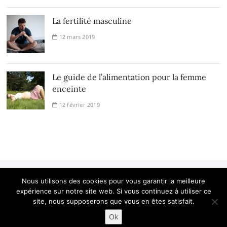
La fertilité masculine
12 mars 2019
Le guide de l’alimentation pour la femme
enceinte
12 février 2019
Nous utilisons des cookies pour vous garantir la meilleure
expérience sur notre site web. Si vous continuez à utiliser ce
Le blog Les Mamans
| Designed by:
Theme Freesia
|
WordPress
| ©
site, nous supposerons que vous en êtes satisfait.
Copyright All right reserved
Ok