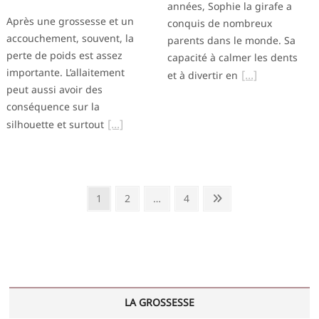
années, Sophie la girafe a
Après une grossesse et un
conquis de nombreux
accouchement, souvent, la
parents dans le monde. Sa
perte de poids est assez
capacité à calmer les dents
importante. L’allaitement
et à divertir en
peut aussi avoir des
conséquence sur la
silhouette et surtout
Pagination
Page
Page
Page
Next
1
2
…
4
des
page
publications
LA GROSSESSE