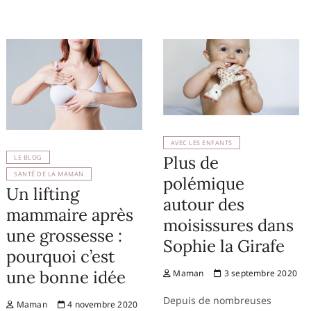
AVEC LES ENFANTS
Plus de
LE BLOG
SANTÉ DE LA MAMAN
polémique
Un lifting
autour des
mammaire après
moisissures dans
une grossesse :
Sophie la Girafe
pourquoi c’est
une bonne idée
Maman
3 septembre 2020
Depuis de nombreuses
Maman
4 novembre 2020