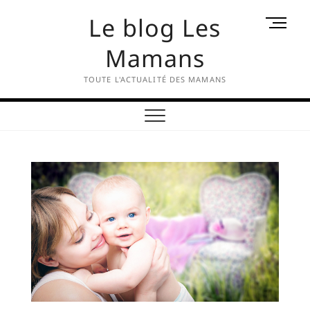
Skip
Le blog Les
M
to
e
content
Mamans
n
u
TOUTE L'ACTUALITÉ DES MAMANS
B
u
t
t
o
n