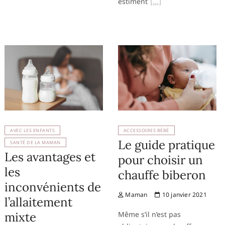
estiment
AVEC LES ENFANTS
ACCESSOIRES BÉBÉ
Le guide pratique
SANTÉ DE LA MAMAN
Les avantages et
pour choisir un
les
chauffe biberon
inconvénients de
Maman
10 janvier 2021
l’allaitement
mixte
Même s’il n’est pas